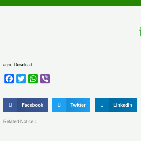
to
content
agro
Download
Facebook
Twitter
WhatsApp
Viber
Facebook
Twitter
LinkedIn
Related Notice :