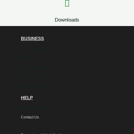
Downloads
BUSINESS
NMC Saving & Credit
NMC Dairy
NMC Agro Farm
NMC Coopshop
NMC Tea Industry
HELP
Department Help
Contact Us
FAQ's