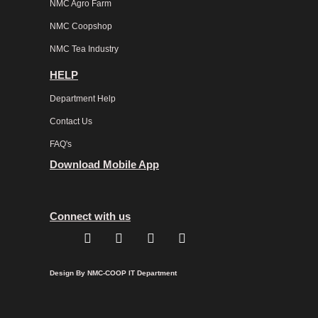
NMC Agro Farm
NMC Coopshop
NMC Tea Industry
HELP
Department Help
Contact Us
FAQ's
Download Mobile App
Connect with us
F
T
Y
L
a
w
o
i
c
i
u
n
Design By NMC-COOP IT Department
e
t
t
k
b
t
u
e
o
e
b
d