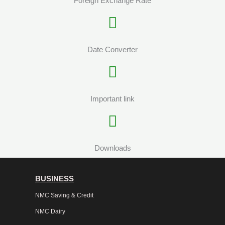
Foreign Exchange Rate
Date Converter
Important link
Downloads
BUSINESS
NMC Saving & Credit
NMC Dairy