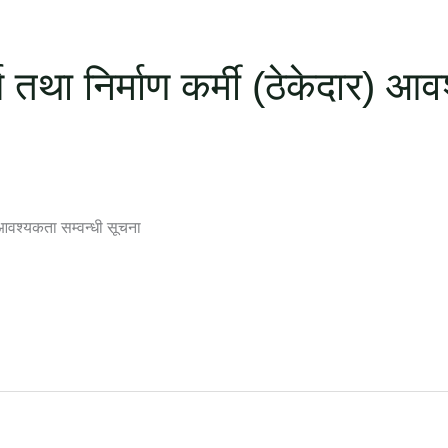
र्य तथा निर्माण कर्मी (ठेकेदार) आ
र) आवश्यकता सम्वन्धी सूचना