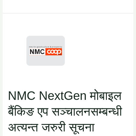
NMC
NextGen
मोबाइल
बैंकिङ
एप
सञ्चालनसम्बन्धी
अत्यन्त
जरुरी
NMC NextGen मोबाइल
सूचना
बैंकिङ एप सञ्चालनसम्बन्धी
अत्यन्त जरुरी सूचना