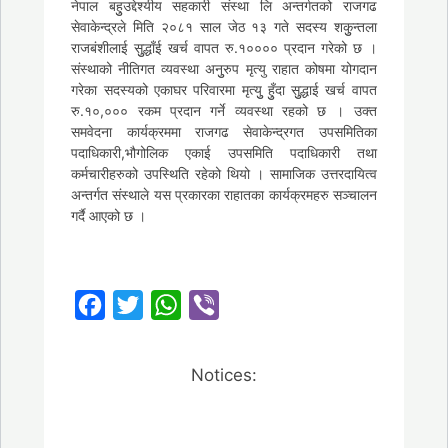
नेपाल बहुुउद्देश्यीय सहकारी संस्था लि अन्तर्गतको राजगढ
सेवाकेन्द्रले मिति २०८१ साल जेठ १३ गते सदस्य शकुुन्तला
राजबंशीलाई सुुद्धाँई खर्च वापत रु.१०००० प्रदान गरेको छ ।
संस्थाको नीतिगत व्यवस्था अनुुरुप मृत्यु राहात कोषमा योगदान
गरेका सदस्यको एकाघर परिवारमा मृत्युु हुुँदा सुुद्धाई खर्च वापत
रु.१०,००० रकम प्रदान गर्ने व्यवस्था रहको छ । उक्त
समवेदना कार्यक्रममा राजगढ सेवाकेन्द्रगत उपसमितिका
पदाधिकारी,भौगोलिक एकाई उपसमिति पदाधिकारी तथा
कर्मचारीहरुको उपस्थिति रहेको थियो । सामाजिक उत्तरदायित्व
अन्तर्गत संस्थाले यस प्रकारका राहातका कार्यक्रमहरु सञ्चालन
गर्दै आएको छ ।
Facebook
Twitter
WhatsApp
Viber
Notices: